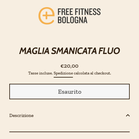
Salta
al
contenuto
Chiud
(esci)
MAGLIA SMANICATA FLUO
€20,00
Prezzo
Tasse incluse.
Spedizione
calcolata al checkout.
regolare
Esaurito
Descrizione