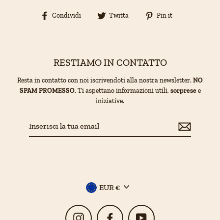
Condividi
Condividi
Pin
Condividi
Twitta
Pin it
su
su
su
Facebook
Twitter
Pinterest
RESTIAMO IN CONTATTO
Resta in contatto con noi iscrivendoti alla nostra newsletter.
NO
SPAM PROMESSO
. Ti aspettano informazioni utili,
sorprese
e
iniziative.
Inserisci
la
tua
email
Valuta
EUR €
Instagram
Facebook
YouTube