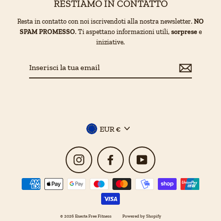
RESTIAMO IN CONTATTO
Resta in contatto con noi iscrivendoti alla nostra newsletter.
NO
SPAM PROMESSO
. Ti aspettano informazioni utili,
sorprese
e
iniziative.
Inserisci
la
tua
email
Valuta
EUR €
Instagram
Facebook
YouTube
© 2026 Enecta Free Fitness
Powered by Shopify