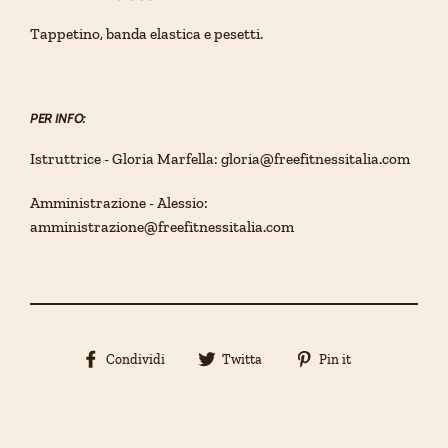
Tappetino, banda elastica e pesetti.
PER INFO:
Istruttrice - Gloria Marfella: gloria@freefitnessitalia.com
Amministrazione - Alessio:
amministrazione@freefitnessitalia.com
Condividi
Condividi
Pin
Condividi
Twitta
Pin it
su
su
su
Facebook
Twitter
Pinterest