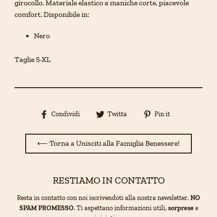
girocollo.
Materiale elastico a maniche corte, piacevole
comfort.
Disponibile in:
Nero
Taglie S-XL
Condividi
Condividi
Pin
Condividi
Twitta
Pin it
su
su
su
Facebook
Twitter
Pinterest
⟵ Torna a Unisciti alla Famiglia Benessere!
RESTIAMO IN CONTATTO
Resta in contatto con noi iscrivendoti alla nostra newsletter.
NO
SPAM PROMESSO
. Ti aspettano informazioni utili,
sorprese
e